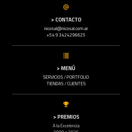
> CONTACTO
nicosal@nicosal.com.ar
+54 9 3424296625
> MENÚ
SERVICIOS
/
PORTFOLIO
TIENDAS
/
CLIENTES
> PREMIOS
A la Excelencia